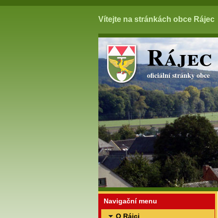
Vítejte na stránkách obce Rájec
Rájec
oficiální stránky obce
Navigační menu
O Rájci