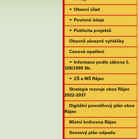
Obecní úřad
Povinné údaje
Publicita projektů
Obecně závazné vyhlášky
Cenová opatření
Informace podle zákona č.
106/1999 Sb.
ZŠ a MŠ Rájec
Strategie rozvoje obce Rájec
2022-2037
Digitální povodňový plán obce
Rájec
Místní knihovna Rájec
Svozový plán odpadu