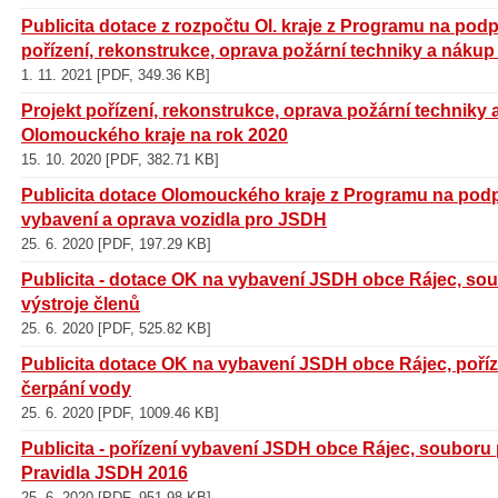
Publicita dotace z rozpočtu Ol. kraje z Programu na pod
pořízení, rekonstrukce, oprava požární techniky a náku
1. 11. 2021 [PDF, 349.36 KB]
Projekt pořízení, rekonstrukce, oprava požární technik
Olomouckého kraje na rok 2020
15. 10. 2020 [PDF, 382.71 KB]
Publicita dotace Olomouckého kraje z Programu na pod
vybavení a oprava vozidla pro JSDH
25. 6. 2020 [PDF, 197.29 KB]
Publicita - dotace OK na vybavení JSDH obce Rájec, so
výstroje členů
25. 6. 2020 [PDF, 525.82 KB]
Publicita dotace OK na vybavení JSDH obce Rájec, poříz
čerpání vody
25. 6. 2020 [PDF, 1009.46 KB]
Publicita - pořízení vybavení JSDH obce Rájec, souboru
Pravidla JSDH 2016
25. 6. 2020 [PDF, 951.98 KB]