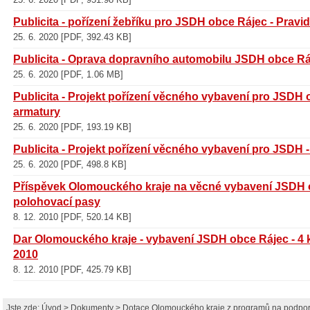
Publicita - pořízení žebříku pro JSDH obce Rájec - Prav
25. 6. 2020 [PDF, 392.43 KB]
Publicita - Oprava dopravního automobilu JSDH obce Rá
25. 6. 2020 [PDF, 1.06 MB]
Publicita - Projekt pořízení věcného vybavení pro JSDH 
armatury
25. 6. 2020 [PDF, 193.19 KB]
Publicita - Projekt pořízení věcného vybavení pro JSDH -
25. 6. 2020 [PDF, 498.8 KB]
Příspěvek Olomouckého kraje na věcné vybavení JSDH o
polohovací pasy
8. 12. 2010 [PDF, 520.14 KB]
Dar Olomouckého kraje - vybavení JSDH obce Rájec - 4 ks
2010
8. 12. 2010 [PDF, 425.79 KB]
Jste zde:
Úvod
>
Dokumenty
> Dotace Olomouckého kraje z programů na podpor