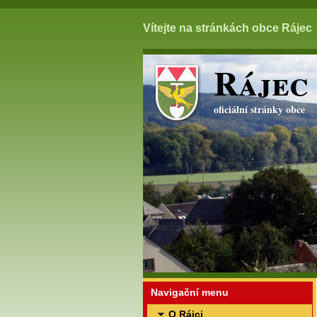
Vítejte na stránkách obce Rájec
Rájec
oficiální stránky obce
Navigační menu
O Rájci