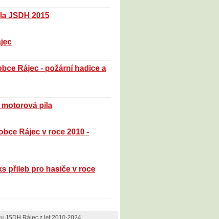
idla JSDH 2015
jec
obce Rájec - požární hadice a
 motorová pila
bce Rájec v roce 2010 -
 přileb pro hasiče v roce
u JSDH Rájec z let 2010-2024