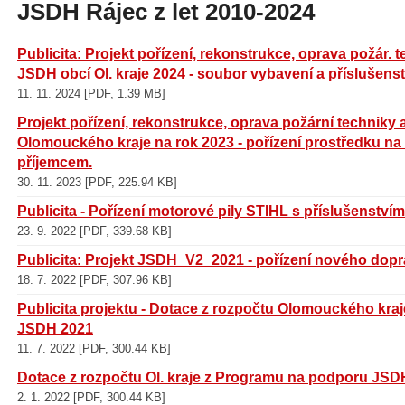
JSDH Rájec z let 2010-2024
Publicita: Projekt pořízení, rekonstrukce, oprava požár.
JSDH obcí Ol. kraje 2024 - soubor vybavení a příslušens
11. 11. 2024 [PDF, 1.39 MB]
Projekt pořízení, rekonstrukce, oprava požární technik
Olomouckého kraje na rok 2023 - pořízení prostředku na
příjemcem.
30. 11. 2023 [PDF, 225.94 KB]
Publicita - Pořízení motorové pily STIHL s příslušenství
23. 9. 2022 [PDF, 339.68 KB]
Publicita: Projekt JSDH_V2_2021 - pořízení nového dop
18. 7. 2022 [PDF, 307.96 KB]
Publicita projektu - Dotace z rozpočtu Olomouckého kr
JSDH 2021
11. 7. 2022 [PDF, 300.44 KB]
Dotace z rozpočtu Ol. kraje z Programu na podporu JSDH
2. 1. 2022 [PDF, 300.44 KB]