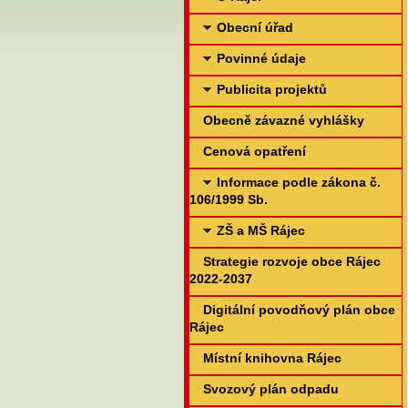
Obecní úřad
Povinné údaje
Publicita projektů
Obecně závazné vyhlášky
Cenová opatření
Informace podle zákona č.
106/1999 Sb.
ZŠ a MŠ Rájec
Strategie rozvoje obce Rájec
2022-2037
Digitální povodňový plán obce
Rájec
Místní knihovna Rájec
Svozový plán odpadu