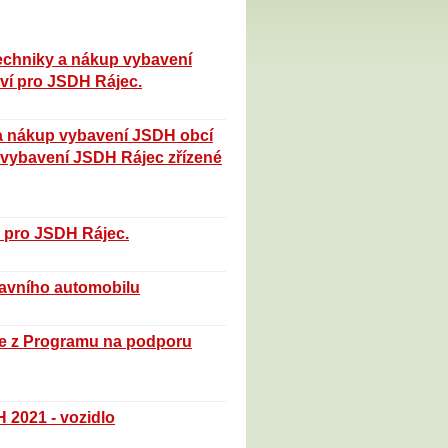
 techniky a nákup vybavení
tví pro JSDH Rájec.
y a nákup vybavení JSDH obcí
 vybavení JSDH Rájec zřízené
m pro JSDH Rájec.
ravního automobilu
aje z Programu na podporu
 2021 - vozidlo