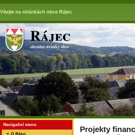
Vítejte na stránkách obce Rájec
Rájec
oficiální stránky obce
Navigační menu
Projekty finan
O Rájci