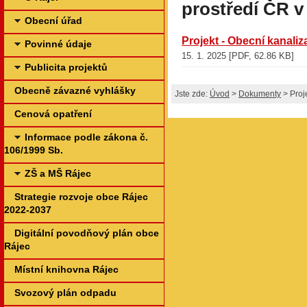
prostředí ČR v 
Obecní úřad
Projekt - Obecní kanali
Povinné údaje
15. 1. 2025 [PDF, 62.86 KB]
Publicita projektů
Obecně závazné vyhlášky
Jste zde:
Úvod
>
Dokumenty
> Proj
Cenová opatření
Informace podle zákona č.
106/1999 Sb.
ZŠ a MŠ Rájec
Strategie rozvoje obce Rájec
2022-2037
Digitální povodňový plán obce
Rájec
Místní knihovna Rájec
Svozový plán odpadu