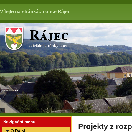
Vítejte na stránkách obce Rájec
Rájec
oficiální stránky obce
Navigační menu
Projekty z roz
O Rájci