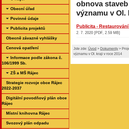
obnova staveb 
Obecní úřad
významu v Ol. k
Povinné údaje
Publicita - Restaurován
Publicita projektů
2. 7. 2020 [PDF, 2.59 MB]
Obecně závazné vyhlášky
Cenová opatření
Jste zde:
Úvod
>
Dokumenty
> Proj
významu v Ol. kraji v roce 2014
Informace podle zákona č.
106/1999 Sb.
ZŠ a MŠ Rájec
Strategie rozvoje obce Rájec
2022-2037
Digitální povodňový plán obce
Rájec
Místní knihovna Rájec
Svozový plán odpadu