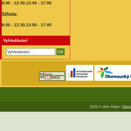
8:00 - 12:30,13:00 - 17:00
Středa:
8:00 - 12:30,13:00 - 17:00
Vyhledávání
2026 © obec Rájec /
Mapa