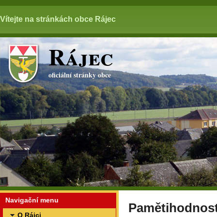
Vítejte na stránkách obce Rájec
Rájec
oficiální stránky obce
Navigační menu
Pamětihodnost
O Rájci