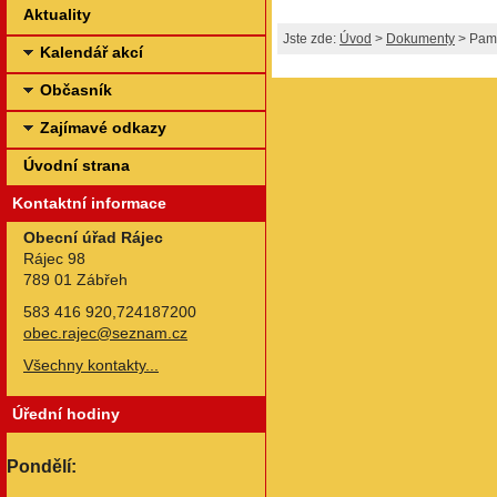
Aktuality
Jste zde:
Úvod
>
Dokumenty
> Pamě
Kalendář akcí
Občasník
Zajímavé odkazy
Úvodní strana
Kontaktní informace
Obecní úřad Rájec
Rájec 98
789 01 Zábřeh
583 416 920,724187200
obec.rajec@seznam.cz
Všechny kontakty...
Úřední hodiny
Pondělí: