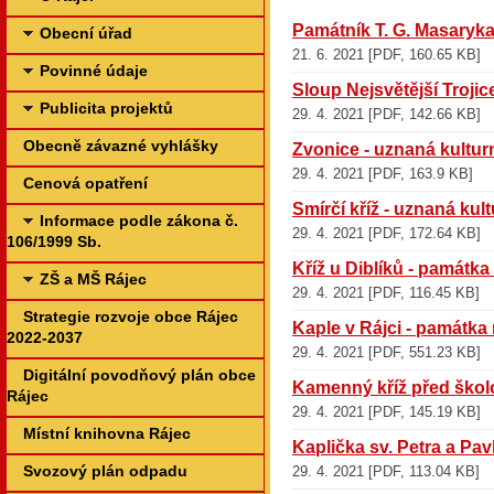
Památník T. G. Masaryk
Obecní úřad
21. 6. 2021 [PDF, 160.65 KB]
Povinné údaje
Sloup Nejsvětější Trojic
Publicita projektů
29. 4. 2021 [PDF, 142.66 KB]
Obecně závazné vyhlášky
Zvonice - uznaná kultur
29. 4. 2021 [PDF, 163.9 KB]
Cenová opatření
Smírčí kříž - uznaná kul
Informace podle zákona č.
29. 4. 2021 [PDF, 172.64 KB]
106/1999 Sb.
Kříž u Diblíků - památk
ZŠ a MŠ Rájec
29. 4. 2021 [PDF, 116.45 KB]
Strategie rozvoje obce Rájec
Kaple v Rájci - památk
2022-2037
29. 4. 2021 [PDF, 551.23 KB]
Digitální povodňový plán obce
Kamenný kříž před škol
Rájec
29. 4. 2021 [PDF, 145.19 KB]
Místní knihovna Rájec
Kaplička sv. Petra a Pa
Svozový plán odpadu
29. 4. 2021 [PDF, 113.04 KB]