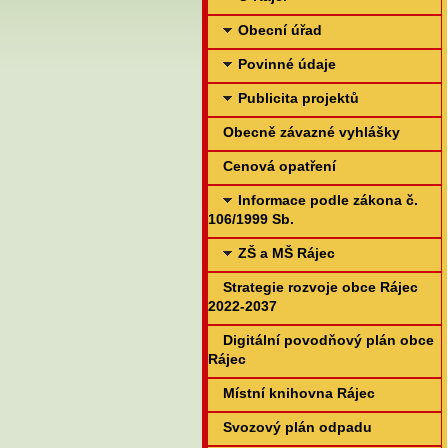
Obecní úřad
Povinné údaje
Publicita projektů
Obecně závazné vyhlášky
Cenová opatření
Informace podle zákona č.
106/1999 Sb.
ZŠ a MŠ Rájec
Strategie rozvoje obce Rájec
2022-2037
Digitální povodňový plán obce
Rájec
Místní knihovna Rájec
Svozový plán odpadu