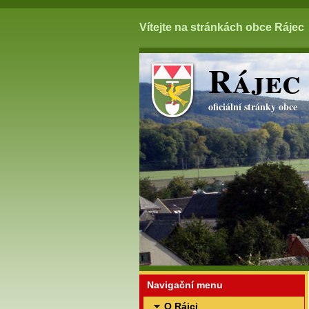
Vítejte na stránkách obce Rájec
Rájec
oficiální stránky obce
Navigační menu
O Rájci