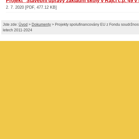
Projekt "Stavební úpravy základní školy v Rájci č.p. 49 v
2. 7. 2020 [PDF, 477.12 KB]
Jste zde:
Úvod
>
Dokumenty
> Projekty spolufinancovány EU z Fondu soudržnosti
letech 2011-2024