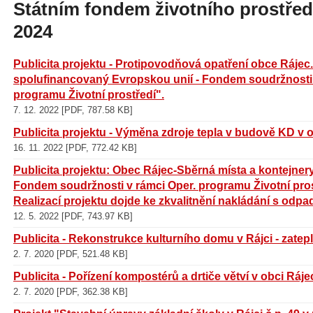
Státním fondem životního prostředí
2024
Publicita projektu - Protipovodňová opatření obce Rájec.
spolufinancovaný Evropskou unií - Fondem soudržnosti
programu Životní prostředí".
7. 12. 2022 [PDF, 787.58 KB]
Publicita projektu - Výměna zdroje tepla v budově KD v 
16. 11. 2022 [PDF, 772.42 KB]
Publicita projektu: Obec Rájec-Sběrná místa a kontejne
Fondem soudržnosti v rámci Oper. programu Životní pros
Realizací projektu dojde ke zkvalitnění nakládání s odpady
12. 5. 2022 [PDF, 743.97 KB]
Publicita - Rekonstrukce kulturního domu v Rájci - zatep
2. 7. 2020 [PDF, 521.48 KB]
Publicita - Pořízení kompostérů a drtiče větví v obci Ráje
2. 7. 2020 [PDF, 362.38 KB]