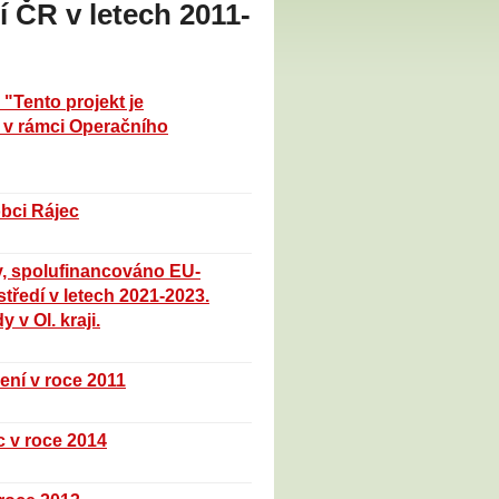
 ČR v letech 2011-
 "Tento projekt je
 v rámci Operačního
obci Rájec
ry, spolufinancováno EU-
tředí v letech 2021-2023.
 v Ol. kraji.
lení v roce 2011
c v roce 2014