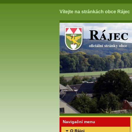
Vítejte na stránkách obce Rájec
Rájec
oficiální stránky obce
Navigační menu
O Rájci