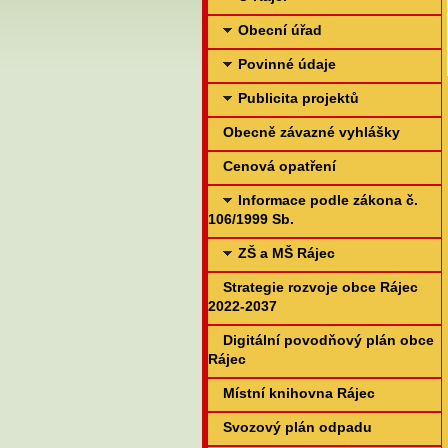
Obecní úřad
Povinné údaje
Publicita projektů
Obecně závazné vyhlášky
Cenová opatření
Informace podle zákona č.
106/1999 Sb.
ZŠ a MŠ Rájec
Strategie rozvoje obce Rájec
2022-2037
Digitální povodňový plán obce
Rájec
Místní knihovna Rájec
Svozový plán odpadu