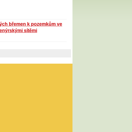
cných břemen k pozemkům ve
ženýrskými sítěmi