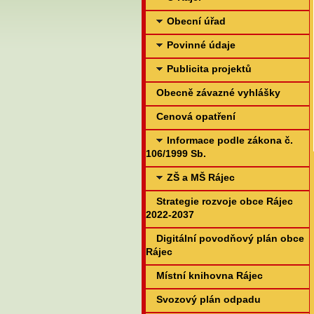
Obecní úřad
Povinné údaje
Publicita projektů
Obecně závazné vyhlášky
Cenová opatření
Informace podle zákona č.
106/1999 Sb.
ZŠ a MŠ Rájec
Strategie rozvoje obce Rájec
2022-2037
Digitální povodňový plán obce
Rájec
Místní knihovna Rájec
Svozový plán odpadu