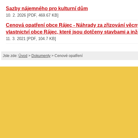
Sazby nájemného pro kulturní dům
10. 2. 2026 [PDF, 469.67 KB]
Cenová opatření obce Rájec - Náhrady za zřizování vě
vlastnictví obce Rájec, které jsou dotčeny stavbami a in
11. 3. 2021 [PDF, 104.7 KB]
Jste zde:
Úvod
>
Dokumenty
> Cenové opatření