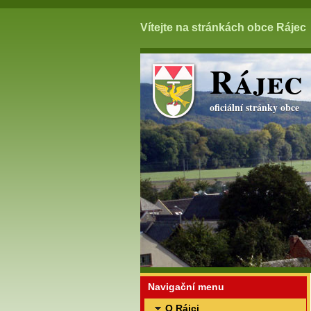
Vítejte na stránkách obce Rájec
Rájec
oficiální stránky obce
Navigační menu
O Rájci