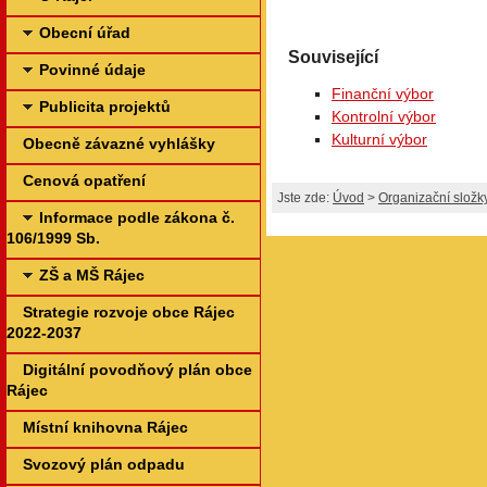
Obecní úřad
Související
Povinné údaje
Finanční výbor
Publicita projektů
Kontrolní výbor
Kulturní výbor
Obecně závazné vyhlášky
Cenová opatření
Jste zde:
Úvod
>
Organizační složk
Informace podle zákona č.
106/1999 Sb.
ZŠ a MŠ Rájec
Strategie rozvoje obce Rájec
2022-2037
Digitální povodňový plán obce
Rájec
Místní knihovna Rájec
Svozový plán odpadu