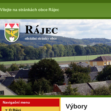
Vítejte na stránkách obce Rájec
Rájec
oficiální stránky obce
Navigační menu
Výbory
O Rájci