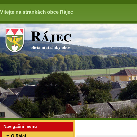
Vítejte na stránkách obce Rájec
Rájec
oficiální stránky obce
Navigační menu
O Rájci