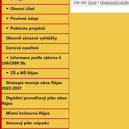
Jste zde:
Úvod
>
Organizační složk
Obecní úřad
Povinné údaje
Publicita projektů
Obecně závazné vyhlášky
Cenová opatření
Informace podle zákona č.
106/1999 Sb.
ZŠ a MŠ Rájec
Strategie rozvoje obce Rájec
2022-2037
Digitální povodňový plán obce
Rájec
Místní knihovna Rájec
Svozový plán odpadu