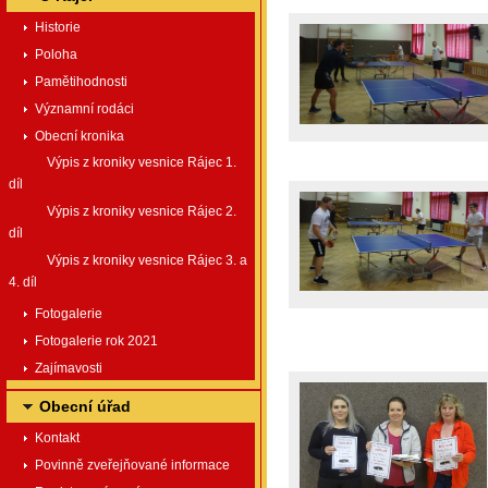
Historie
Poloha
Pamětihodnosti
Významní rodáci
Obecní kronika
Výpis z kroniky vesnice Rájec 1.
díl
Výpis z kroniky vesnice Rájec 2.
díl
Výpis z kroniky vesnice Rájec 3. a
4. díl
Fotogalerie
Fotogalerie rok 2021
Zajímavosti
Obecní úřad
Kontakt
Povinně zveřejňované informace