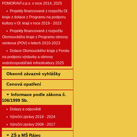
POMORAVÍ o.p.s. v roce 2014, 2025
Projekty financované z rozpočtu Ol.
kraje z dotace z Programu na podporu
kultury v Ol. kraji v roce 2019 - 2023
Projekty financované z rozpočtu
Olomouckého kraje z Programu obnovy
venkova (POV) v letech 2010-2023
Dotace Olomouckého kraje z Fondu
na podporu výstavby a obnovy
vodohospodářské infrastruktury 2025
Obecně závazné vyhlášky
Cenová opatření
Informace podle zákona č.
106/1999 Sb.
Dotazy a odpovědi
Výroční zprávy 2018 - 2024
Výroční zprávy 2008 - 2017
ZŠ a MŠ Rájec