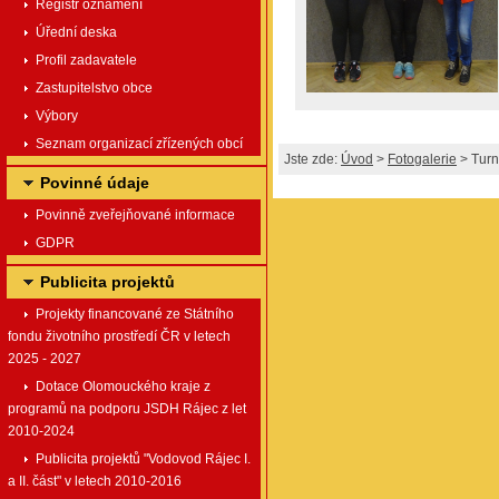
Registr oznámení
Úřední deska
Profil zadavatele
Zastupitelstvo obce
Výbory
Seznam organizací zřízených obcí
Jste zde:
Úvod
>
Fotogalerie
> Turna
Povinné údaje
Povinně zveřejňované informace
GDPR
Publicita projektů
Projekty financované ze Státního
fondu životního prostředí ČR v letech
2025 - 2027
Dotace Olomouckého kraje z
programů na podporu JSDH Rájec z let
2010-2024
Publicita projektů "Vodovod Rájec I.
a II. část" v letech 2010-2016